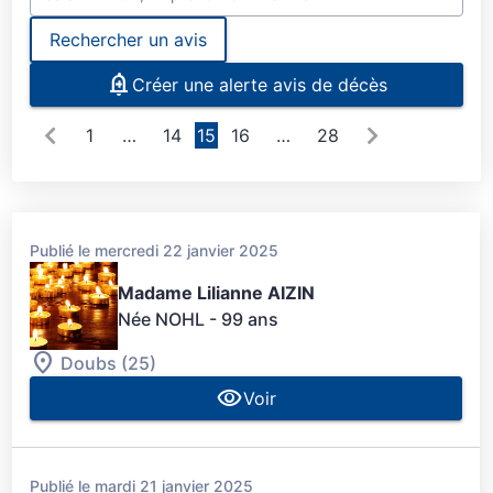
Rechercher un avis
Créer une alerte avis de décès
1
…
14
15
16
…
28
Publié le mercredi 22 janvier 2025
Madame Lilianne AIZIN
Née NOHL
- 99 ans
Doubs (25)
Voir
Publié le mardi 21 janvier 2025